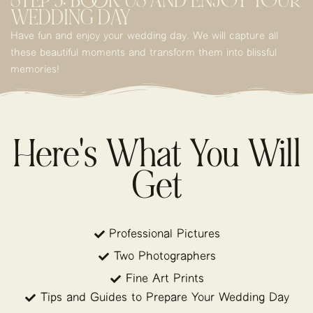
STEP 3: BOOK US AND ENJOY YOUR
WEDDING DAY
Have fun and enjoy your wedding day. We will capture all
these beautiful moments and transform them into blissful
memories!
Here's What You Will
Get
Professional Pictures
Two Photographers
Fine Art Prints
Tips and Guides to Prepare Your Wedding Day