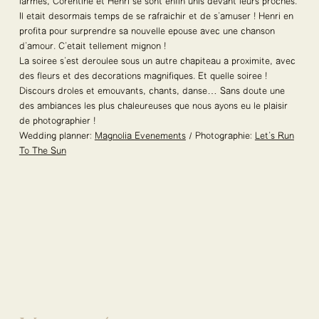
larmes, Corentine et Henri se sont enfin unis devant leurs proches.
Il était désormais temps de se rafraîchir et de s’amuser ! Henri en
profita pour surprendre sa nouvelle épouse avec une chanson
d’amour. C’était tellement mignon !
La soirée s’est déroulée sous un autre chapiteau à proximité, avec
des fleurs et des décorations magnifiques. Et quelle soirée !
Discours drôles et émouvants, chants, danse… Sans doute une
des ambiances les plus chaleureuses que nous ayons eu le plaisir
de photographier !
Wedding planner:
Magnolia Evenements
/ Photographie:
Let’s Run
To The Sun